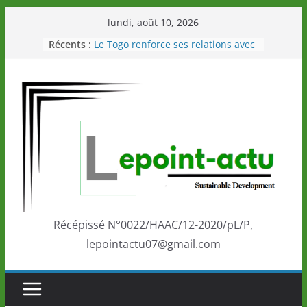
Passer
lundi, août 10, 2026
au
Récents :
Le Togo renforce ses relations avec
contenu
le Commonwealth Sport
Le Renard de nouveau à la tête des
Éléphants en Côte d’Ivoire
LOTO DETENTE”, un nouveau tirage
de la LONATO dès le 02 août 2026
Depuis Glasgow, une Nouvelle
marque de confiance au Togo sur
la scène internationale au-delà des
performances de ses athlètes
Togo: Que retenir de la politique
éducation et de l’ambition de
développement?
Récépissé N°0022/HAAC/12-2020/pL/P,
lepointactu07@gmail.com