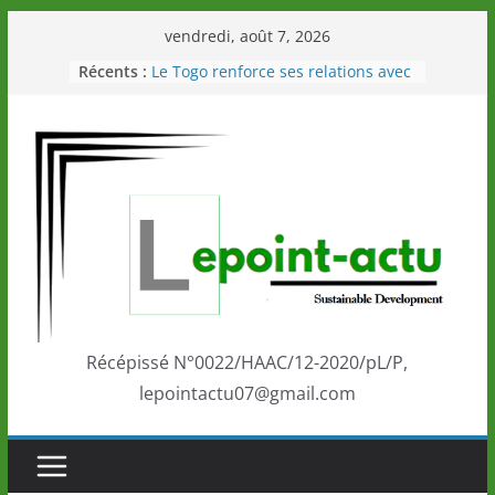
Passer
vendredi, août 7, 2026
au
Récents :
Le Togo renforce ses relations avec
contenu
le Commonwealth Sport
Le Renard de nouveau à la tête des
Éléphants en Côte d’Ivoire
LOTO DETENTE”, un nouveau tirage
de la LONATO dès le 02 août 2026
Depuis Glasgow, une Nouvelle
marque de confiance au Togo sur
la scène internationale au-delà des
performances de ses athlètes
Togo: Que retenir de la politique
éducation et de l’ambition de
développement?
Récépissé N°0022/HAAC/12-2020/pL/P,
lepointactu07@gmail.com