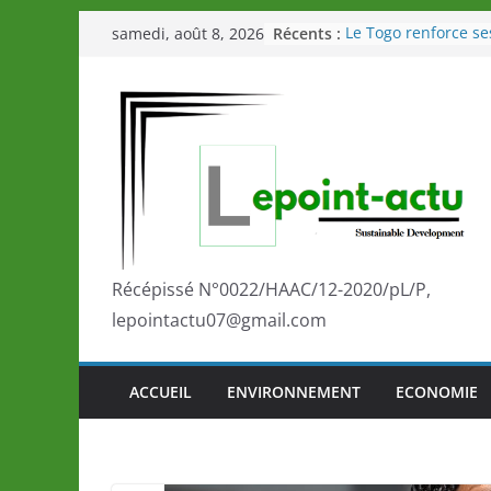
Passer
Récents :
Le Togo renforce se
samedi, août 8, 2026
au
le Commonwealth S
Le Renard de nouvea
contenu
Éléphants en Côte d
LOTO DETENTE”, un
de la LONATO dès l
Depuis Glasgow, un
marque de confianc
la scène internatio
performances de se
Togo: Que retenir de
éducation et de l’a
Récépissé N°0022/HAAC/12-2020/pL/P,
développement?
lepointactu07@gmail.com
ACCUEIL
ENVIRONNEMENT
ECONOMIE