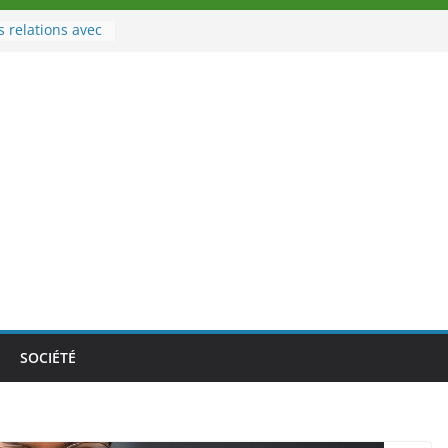
s relations avec
port
u à la tête des
’Ivoire
 nouveau tirage
e 02 août 2026
e Nouvelle
e au Togo sur
nale au-delà des
s athlètes
 la politique
mbition de
SOCIÉTÉ