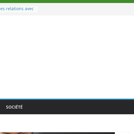
es relations avec
 Sport
eau à la tête des
d’Ivoire
n nouveau tirage
le 02 août 2026
une Nouvelle
nce au Togo sur
onale au-delà des
es athlètes
de la politique
ambition de
SOCIÉTÉ