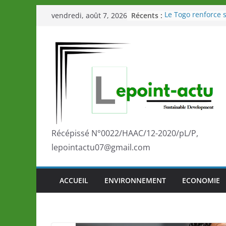
Passer
Récents :
Le Togo renforce s
vendredi, août 7, 2026
au
le Commonwealth
Le Renard de nouv
contenu
Éléphants en Côte 
LOTO DETENTE”, u
de la LONATO dès 
Depuis Glasgow, 
marque de confia
la scène internati
performances de s
Togo: Que retenir 
éducation et de l’
Récépissé N°0022/HAAC/12-2020/pL/P,
développement?
lepointactu07@gmail.com
ACCUEIL
ENVIRONNEMENT
ECONOMIE