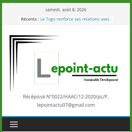
Passer
samedi, août 8, 2026
au
Récents :
Le Togo renforce ses relations avec
contenu
le Commonwealth Sport
Le Renard de nouveau à la tête des
Éléphants en Côte d’Ivoire
LOTO DETENTE”, un nouveau tirage
de la LONATO dès le 02 août 2026
Depuis Glasgow, une Nouvelle
marque de confiance au Togo sur
la scène internationale au-delà des
performances de ses athlètes
Togo: Que retenir de la politique
éducation et de l’ambition de
développement?
Récépissé N°0022/HAAC/12-2020/pL/P,
lepointactu07@gmail.com