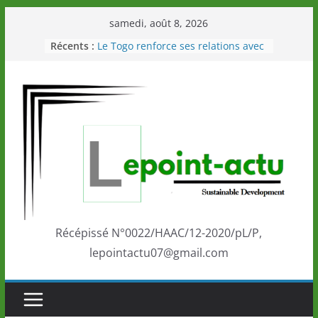
Passer
samedi, août 8, 2026
au
Récents :
Le Togo renforce ses relations avec
contenu
le Commonwealth Sport
Le Renard de nouveau à la tête des
Éléphants en Côte d’Ivoire
LOTO DETENTE”, un nouveau tirage
de la LONATO dès le 02 août 2026
Depuis Glasgow, une Nouvelle
marque de confiance au Togo sur
la scène internationale au-delà des
performances de ses athlètes
Togo: Que retenir de la politique
éducation et de l’ambition de
développement?
Récépissé N°0022/HAAC/12-2020/pL/P,
lepointactu07@gmail.com