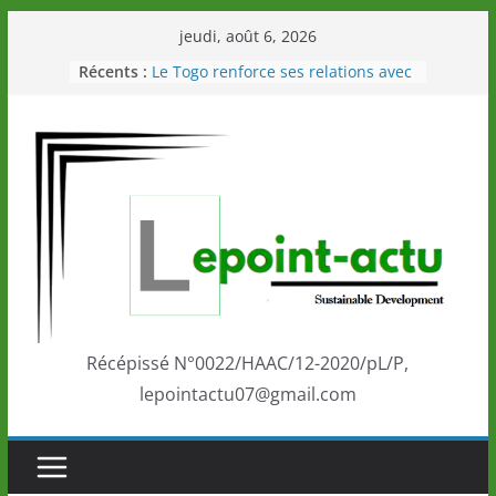
Passer
jeudi, août 6, 2026
au
Récents :
Le Togo renforce ses relations avec
contenu
le Commonwealth Sport
Le Renard de nouveau à la tête des
Éléphants en Côte d’Ivoire
LOTO DETENTE”, un nouveau tirage
de la LONATO dès le 02 août 2026
Depuis Glasgow, une Nouvelle
marque de confiance au Togo sur
la scène internationale au-delà des
performances de ses athlètes
Togo: Que retenir de la politique
éducation et de l’ambition de
développement?
Récépissé N°0022/HAAC/12-2020/pL/P,
lepointactu07@gmail.com