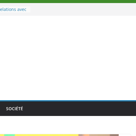
elations avec
rt
à la tête des
oire
ouveau tirage
02 août 2026
Nouvelle
au Togo sur
le au-delà des
athlètes
a politique
ition de
SOCIÉTÉ