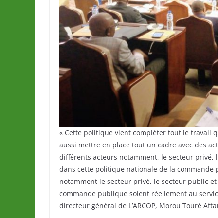
« Cette politique vient compléter tout le travail q
aussi mettre en place tout un cadre avec des ac
différents acteurs notamment, le secteur privé, le 
dans cette politique nationale de la commande p
notamment le secteur privé, le secteur public et l
commande publique soient réellement au servic
directeur général de L’ARCOP, Morou Touré Afta