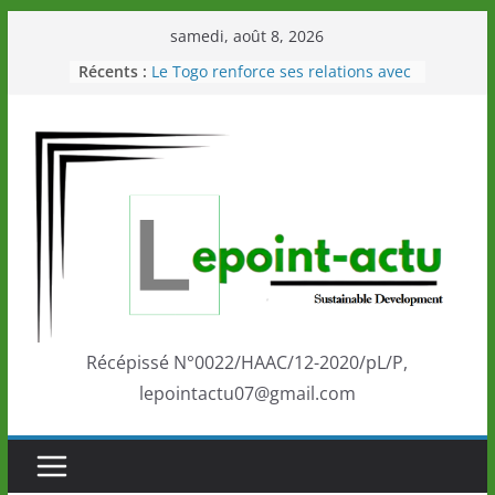
Passer
samedi, août 8, 2026
au
Récents :
Le Togo renforce ses relations avec
contenu
le Commonwealth Sport
Le Renard de nouveau à la tête des
Éléphants en Côte d’Ivoire
LOTO DETENTE”, un nouveau tirage
de la LONATO dès le 02 août 2026
Depuis Glasgow, une Nouvelle
marque de confiance au Togo sur
la scène internationale au-delà des
performances de ses athlètes
Togo: Que retenir de la politique
éducation et de l’ambition de
développement?
Récépissé N°0022/HAAC/12-2020/pL/P,
lepointactu07@gmail.com