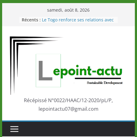
Passer
samedi, août 8, 2026
au
Récents :
Le Togo renforce ses relations avec
contenu
le Commonwealth Sport
Le Renard de nouveau à la tête des
Éléphants en Côte d’Ivoire
LOTO DETENTE”, un nouveau tirage
de la LONATO dès le 02 août 2026
Depuis Glasgow, une Nouvelle
marque de confiance au Togo sur
la scène internationale au-delà des
performances de ses athlètes
Togo: Que retenir de la politique
éducation et de l’ambition de
développement?
Récépissé N°0022/HAAC/12-2020/pL/P,
lepointactu07@gmail.com