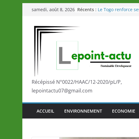
Passer
Récents :
Le Togo renforce se
samedi, août 8, 2026
au
le Commonwealth S
Le Renard de nouvea
contenu
Éléphants en Côte d
LOTO DETENTE”, un
de la LONATO dès l
Depuis Glasgow, un
marque de confianc
la scène internatio
performances de se
Togo: Que retenir de
éducation et de l’a
Récépissé N°0022/HAAC/12-2020/pL/P,
développement?
lepointactu07@gmail.com
ACCUEIL
ENVIRONNEMENT
ECONOMIE