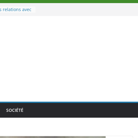
s relations avec
port
u à la tête des
’Ivoire
 nouveau tirage
e 02 août 2026
e Nouvelle
e au Togo sur
nale au-delà des
s athlètes
 la politique
mbition de
SOCIÉTÉ