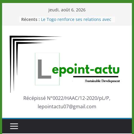
Passer
jeudi, août 6, 2026
au
Récents :
Le Togo renforce ses relations avec
contenu
le Commonwealth Sport
Le Renard de nouveau à la tête des
Éléphants en Côte d’Ivoire
LOTO DETENTE”, un nouveau tirage
de la LONATO dès le 02 août 2026
Depuis Glasgow, une Nouvelle
marque de confiance au Togo sur
la scène internationale au-delà des
performances de ses athlètes
Togo: Que retenir de la politique
éducation et de l’ambition de
développement?
Récépissé N°0022/HAAC/12-2020/pL/P,
lepointactu07@gmail.com