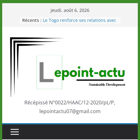
Passer
jeudi, août 6, 2026
au
Récents :
Le Togo renforce ses relations avec
contenu
le Commonwealth Sport
Le Renard de nouveau à la tête des
Éléphants en Côte d’Ivoire
LOTO DETENTE”, un nouveau tirage
de la LONATO dès le 02 août 2026
Depuis Glasgow, une Nouvelle
marque de confiance au Togo sur
la scène internationale au-delà des
performances de ses athlètes
Togo: Que retenir de la politique
éducation et de l’ambition de
développement?
Récépissé N°0022/HAAC/12-2020/pL/P,
lepointactu07@gmail.com